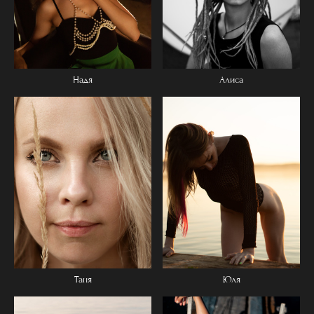
Надя
Алиса
Таня
Юля