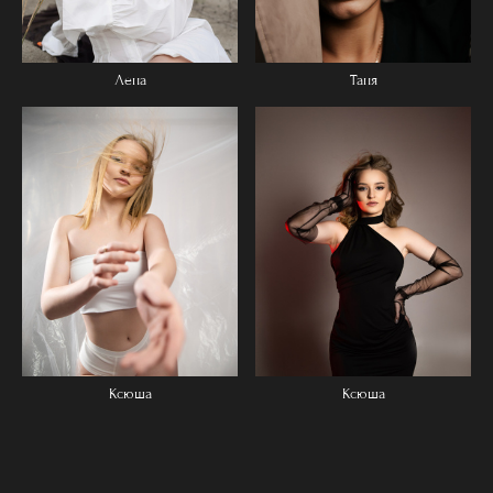
Лена
Таня
Ксюша
Ксюша